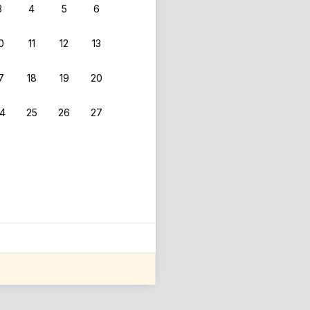
3
4
5
6
0
11
12
13
7
18
19
20
4
25
26
27
ле оценки проживания.