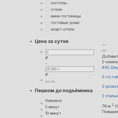
хостелы
отели
мини-гостиницы
гостевые дома
апарт-отели
Цена за сутки
Добавит
₽
2-комна
-
#45 Дву
₽
5 госте
3 крова
Пешком до подъёмника
2 спаль
Неважно
2
78 м
О
5 минут
Повыше
10 минут