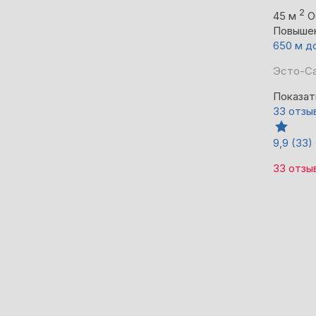
2
45 м
О
Повыше
650 м д
Эсто-Са
Показат
33 отзы
9,9
(33)
33 отзы