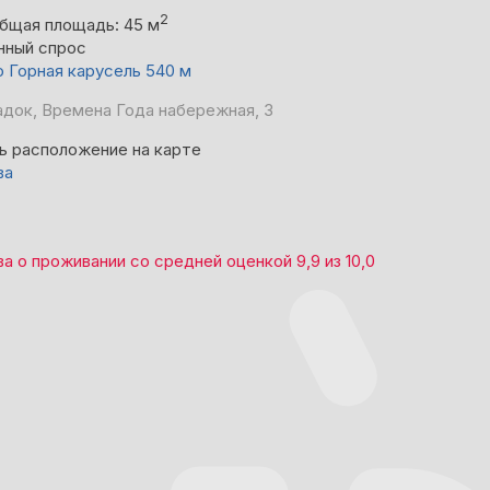
2
бщая площадь: 45 м
нный спрос
о Горная карусель 540 м
док, Времена Года набережная, 3
ь расположение на карте
ва
ва
о проживании со средней оценкой
9,9
из
10,0