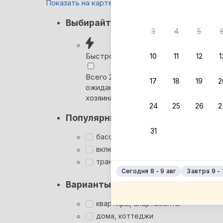
Показать на карте
Кэшбэк
Выбирайте лучшее
3
4
5
Вернём 
после о
Быстрое бронирование
10
11
12
1
Выбира
Всего 2 минуты, без
17
18
19
2
ожидания ответа от
Мгновен
хозяина
24
25
26
2
Суперхо
Популярные фильтры
Кэшбэк
31
Заброни
бассейн
Подроб
включён завтрак
трансфер
Сегодня 8 - 9 авг
Завтра 9 - 
Варианты размещения
квартиры, апартаменты
дома, коттеджи