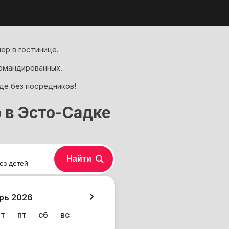
ер в гостинице.
омандированных.
де без посредников!
 в Эсто-Садке
Найти
ез детей
хазия
рь 2026
чт
пт
сб
вс