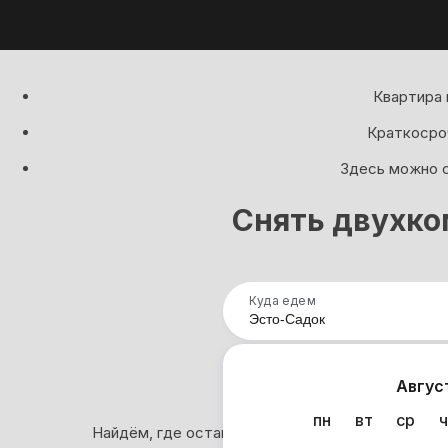
Квартира 
Краткосроч
Здесь можно с
Снять двухко
Куда едем
Нап
Авгус
пн
вт
ср
ч
Найдём, где остановиться в Эсто-Садке: 435 в