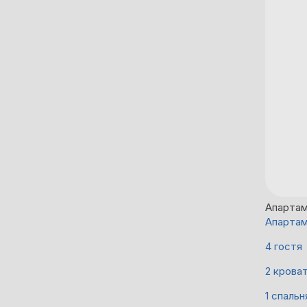
Апарта
Апартам
4 гостя
2 крова
1 спальн