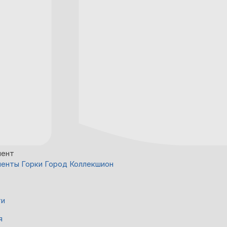
мент
енты Горки Город Коллекшион
ти
я