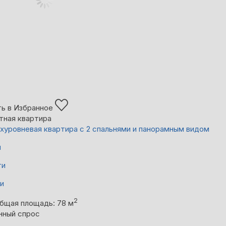
ь в Избранное
тная квартира
хуровневая квартира с 2 спальнями и панорамным видом
й
ти
ни
2
бщая площадь: 78 м
нный спрос