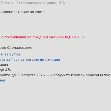
 Поляна, Ставропольская улица, 20А
ь расположение на карте
а
а
о проживании со средней оценкой
10,0
из
10,0
рое бронирование
4
₽
за сутки
ть за 1 сутки при заезде сегодня
зяин
 до 4%
руйте до 31 августа 2026 — и получите кэшбэк бонусами пос
нее