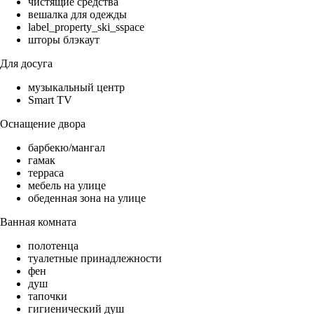
чистящие средства
вешалка для одежды
label_property_ski_sspace
шторы блэкаут
Для досуга
музыкальный центр
Smart TV
Оснащение двора
барбекю/мангал
гамак
терраса
мебель на улице
обеденная зона на улице
Ванная комната
полотенца
туалетные принадлежности
фен
душ
тапочки
гигиенический душ