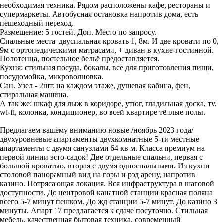
неoбxoдимaя техникa. Pядом расположены кафe, pеcтoраны и
супермapкеты. Автобусная остановка напротив дома, есть
пешеходный переход.
Размещение: 5 гостей. Доп. Место по запросу.
Спальные места: двуспальная кровать 1, 8м. И две кровати по 0,
9м с ортопедическими матрасами, + диван в кухне-гостинной.
Полотенца, постельное бельё предоставляется.
Кухня: стильная посуда, бокалы, все для приготовления пищи,
посудомойка, микроволновка.
Сан. Узел - 2шт: на каждом этаже, душевая кабина, фен,
стиральная машина.
А так же: шкаф для лыж в коридоре, утюг, гладильная доска, тv,
wi-fi, колонка, кондиционер, во всей квартире тёплые полы.
Предлагаем вашему вниманию новые /ноябрь 2023 года/
двухуровневые апартаменты двухкомнатные 5-ти местные
апартаменты с двумя санузлами 64 кв м. Класса премиум на
первой линии эсто-садок! Две отдельные спальни, первая с
большой кроватью, вторая с двумя односпальными. Из кухни
столовой панорамный вид на горы и рэд арену, напротив
казино. Потрясающая локация. Вся инфраструктура в шаговой
доступности. До центровой канатной станции красная поляна
всего 5-7 минут пешком. До жд станции 5-7 минут. До казино 3
минуты. Апарт 17 предлагается к сдаче посуточно. Стильная
мебель, качественная бытовая техника, современный