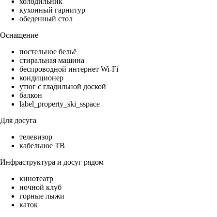
холодильник
кухонный гарнитур
обеденный стол
Оснащение
постельное бельё
стиральная машина
беспроводной интернет Wi-Fi
кондиционер
утюг с гладильной доской
балкон
label_property_ski_sspace
Для досуга
телевизор
кабельное ТВ
Инфраструктура и досуг рядом
кинотеатр
ночной клуб
горные лыжи
каток