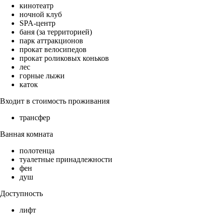
кинотеатр
ночной клуб
SPA-центр
баня (за территорией)
парк аттракционов
прокат велосипедов
прокат роликовых коньков
лес
горные лыжи
каток
Входит в стоимость проживания
трансфер
Ванная комната
полотенца
туалетные принадлежности
фен
душ
Доступность
лифт